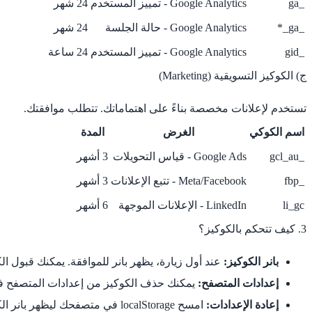
_ga
Google Analytics - تمييز المستخدم
24 شهر
_ga_*
Google Analytics - حالة الجلسة
24 شهر
_gid
Google Analytics - تمييز المستخدم
24 ساعة
ج) الكوكيز التسويقية (Marketing)
تستخدم لإعلانات مخصصة بناءً على اهتماماتك. تتطلب موافقتك.
اسم الكوكي
الغرض
المدة
_gcl_au
Google Ads - قياس التحويلات
3 أشهر
_fbp
Meta/Facebook - تتبع الإعلانات
3 أشهر
li_gc
LinkedIn - الإعلانات الموجهة
6 أشهر
3. كيف تتحكم بالكوكيز؟
بانر الكوكيز:
عند أول زيارة، يظهر بانر للموافقة. يمكنك قبول 
إعدادات المتصفح:
يمكنك حذف الكوكيز من إعدادات المتصفح 
إعادة الإعدادات:
امسح localStorage في متصفحك ليظهر بانر الكوكيز مجدداً.