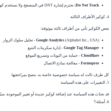
Do Not Track:
نحترم إشارة DNT في المتصفح ولا نستخدم كوكيز Analytics لمن يفعّلها.
4. كوكيز الأطراف الثالثة
بعض الكوكيز تأتي من أطراف ثالثة موثوقة:
(Alphabet Inc., USA) - تحليل سلوك الزوار
Google Analytics
Google Tag Manager
- إدارة سكربتات التتبع
Cloudflare
- حماية من البوتات وتسريع الموقع
Formspree
- معالجة نماذج الاتصال
كل طرف ثالث له سياسة خصوصية خاصة به. ننصح بمراجعتها.
5. التغييرات على هذه السياسة
قد نحدّث هذه السياسة عند إضافة كوكيز جديدة أو تغيير الموجودة. سيُ
6. أسئلة؟